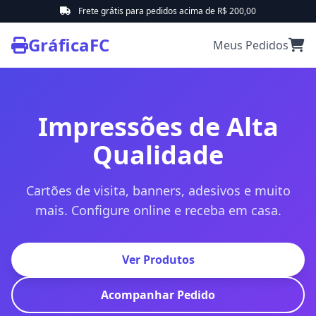
Frete grátis para pedidos acima de R$ 200,00
GráficaFC
Meus Pedidos
Impressões de Alta
Qualidade
Cartões de visita, banners, adesivos e muito
mais. Configure online e receba em casa.
Ver Produtos
Acompanhar Pedido